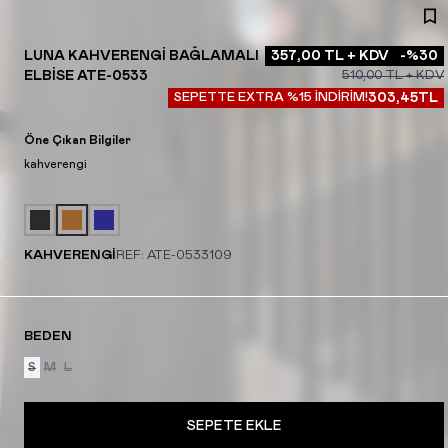
LUNA KAHVERENGI BAĞLAMALI
357,00
TL + KDV
-%
30
ELBISE ATE-0533
510,00
TL + KDV
SEPETTE EXTRA %15 İNDİRİM!
303,45
TL
Öne Çıkan Bilgiler
kahverengi
KAHVERENGİ
REF:
ATE-0533109
BEDEN
S
M
L
SEPETE EKLE