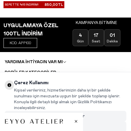
850,00
TL
SEPETTE %15 İNDİRİM!
KAMPANYA BİTİMİNE
UYGULAMAYA ÖZEL
100TL İNDİRİM
4
17
01
Gün
Saat
Dakika
KOD: APP100
YARDIMA İHTİYACIN VAR MI
POPÜLER KATEGORİLER
TOPTAN SATIŞ
Çerez Kullanımı
DEĞİŞİM VE İADE TALEBİ
KARIYER
Kişisel verileriniz, hizmetlerimizin daha iyi bir şekilde
sunulması için mevzuata uygun bir şekilde toplanıp işlenir.
Konuyla ilgili detaylı bilgi almak için Gizlilik Politikamızı
INSTAGRAM
|
FACEBOOK
|
WHATSAPP
|
TIKTOK
inceleyebilirsiniz.
Çerezleri Özelleştir
Hepsini Reddet