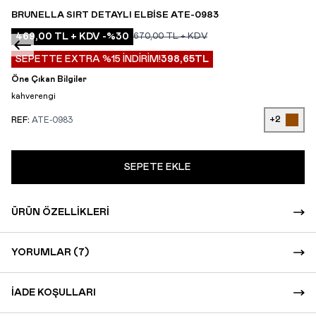
BRUNELLA SIRT DETAYLI ELBISE ATE-0983
469,00
TL + KDV
-%
30
670,00
TL + KDV
SEPETTE EXTRA %15 İNDİRİM!
398,65
TL
Öne Çıkan Bilgiler
kahverengi
+2
REF:
ATE-0983
SEPETE EKLE
ÜRÜN ÖZELLIKLERI
YORUMLAR (7)
İADE KOŞULLARI