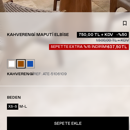
KAHVERENGI MAPUTI ELBISE
750,00
TL + KDV
-%
50
1.500,00
TL + KDV
SEPETTE EXTRA %15 İNDİRİM!
637,50
TL
KAHVERENGİ
REF:
ATE-5106109
BEDEN
XS-S
M-L
SEPETE EKLE