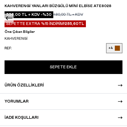
KAHVERENGI YANLARI BÜZGÜLÜ MINI ELBISE ATE8028
336,00
TL + KDV
-%
30
480,00
TL + KDV
SEPETTE EXTRA %15 İNDİRİM!
285,60
TL
Öne Çıkan Bilgiler
KAHVERENGİ
+4
REF:
SEPETE EKLE
ÜRÜN ÖZELLIKLERI
YORUMLAR
İADE KOŞULLARI