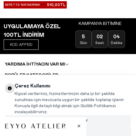
510,00
TL
SEPETTE %15 İNDİRİM!
KAMPANYA BİTİMİNE
UYGULAMAYA ÖZEL
100TL İNDİRİM
5
02
04
Gün
Saat
Dakika
KOD: APP100
YARDIMA İHTİYACIN VAR MI
POPÜLER KATEGORİLER
TOPTAN SATIŞ
Çerez Kullanımı
DEĞİŞİM VE İADE TALEBİ
KARIYER
Kişisel verileriniz, hizmetlerimizin daha iyi bir şekilde
sunulması için mevzuata uygun bir şekilde toplanıp işlenir.
Konuyla ilgili detaylı bilgi almak için Gizlilik Politikamızı
INSTAGRAM
|
FACEBOOK
|
WHATSAPP
|
TIKTOK
inceleyebilirsiniz.
Çerezleri Özelleştir
Hepsini Reddet