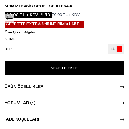
KIRMIZI BASIC CROP TOP ATE6490
49,00
TL + KDV
-%
30
70,00
TL + KDV
SEPETTE EXTRA %15 İNDİRİM!
41,65
TL
Öne Çıkan Bilgiler
KIRMIZI
+4
REF:
SEPETE EKLE
ÜRÜN ÖZELLIKLERI
YORUMLAR (1)
İADE KOŞULLARI