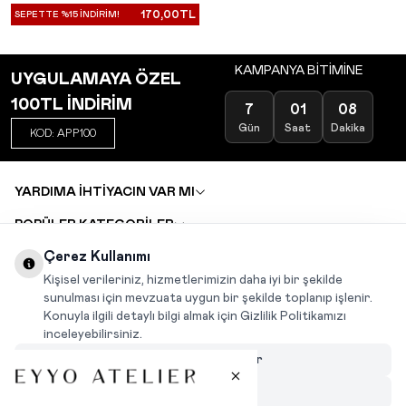
170,00
TL
SEPETTE %15 İNDİRİM!
KAMPANYA BİTİMİNE
UYGULAMAYA ÖZEL
100TL İNDİRİM
7
01
08
Gün
Saat
Dakika
KOD: APP100
YARDIMA İHTİYACIN VAR MI
POPÜLER KATEGORİLER
TOPTAN SATIŞ
Çerez Kullanımı
DEĞİŞİM VE İADE TALEBİ
KARIYER
Kişisel verileriniz, hizmetlerimizin daha iyi bir şekilde
sunulması için mevzuata uygun bir şekilde toplanıp işlenir.
Konuyla ilgili detaylı bilgi almak için Gizlilik Politikamızı
INSTAGRAM
|
FACEBOOK
|
WHATSAPP
|
TIKTOK
inceleyebilirsiniz.
Çerezleri Özelleştir
Hepsini Reddet