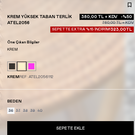
KREM YÜKSEK TABAN TERLIK
380,00
TL + KDV
-%
50
ATEL2056
760,00
TL + KDV
SEPETTE EXTRA %15 İNDİRİM!
323,00
TL
Öne Çıkan Bilgiler
KREM
KREM
REF:
ATEL2056112
BEDEN
36
37
38
39
40
SEPETE EKLE