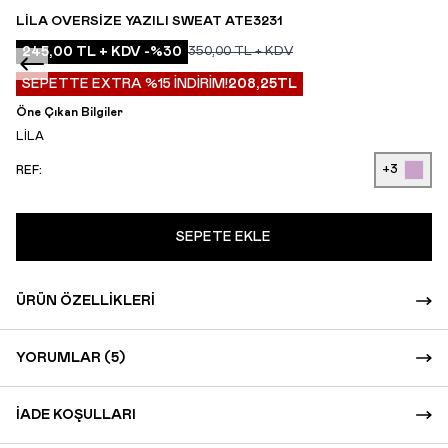
LILA OVERSIZE YAZILI SWEAT ATE3231
245,00
TL + KDV
-%
30
350,00
TL + KDV
SEPETTE EXTRA %15 İNDİRİM!
208,25
TL
Öne Çıkan Bilgiler
LİLA
+3
REF:
SEPETE EKLE
ÜRÜN ÖZELLIKLERI
YORUMLAR (5)
İADE KOŞULLARI