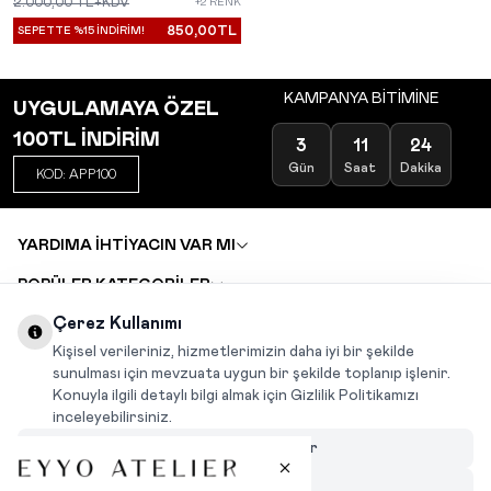
2.000,00
TL+KDV
+2 RENK
850,00
TL
SEPETTE %15 İNDİRİM!
KAMPANYA BİTİMİNE
UYGULAMAYA ÖZEL
100TL İNDİRİM
3
11
24
Gün
Saat
Dakika
KOD: APP100
YARDIMA İHTİYACIN VAR MI
POPÜLER KATEGORİLER
TOPTAN SATIŞ
Çerez Kullanımı
DEĞİŞİM VE İADE TALEBİ
KARIYER
Kişisel verileriniz, hizmetlerimizin daha iyi bir şekilde
sunulması için mevzuata uygun bir şekilde toplanıp işlenir.
Konuyla ilgili detaylı bilgi almak için Gizlilik Politikamızı
INSTAGRAM
|
FACEBOOK
|
WHATSAPP
|
TIKTOK
inceleyebilirsiniz.
Çerezleri Özelleştir
Hepsini Reddet