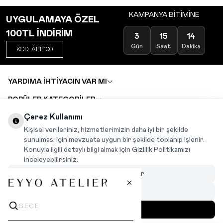
KAMPANYA BİTİMİNE
UYGULAMAYA ÖZEL
100TL İNDİRİM
3
15
14
Gün
Saat
Dakika
KOD: APP100
YARDIMA İHTİYACIN VAR MI
POPÜLER KATEGORİLER
TOPTAN SATIŞ
Çerez Kullanımı
DEĞİŞİM VE İADE TALEBİ
KARIYER
Kişisel verileriniz, hizmetlerimizin daha iyi bir şekilde
sunulması için mevzuata uygun bir şekilde toplanıp işlenir.
Konuyla ilgili detaylı bilgi almak için Gizlilik Politikamızı
INSTAGRAM
|
FACEBOOK
|
WHATSAPP
|
TIKTOK
inceleyebilirsiniz.
Çerezleri Özelleştir
Hepsini Reddet
Hepsini Kabul Et
MENÜ