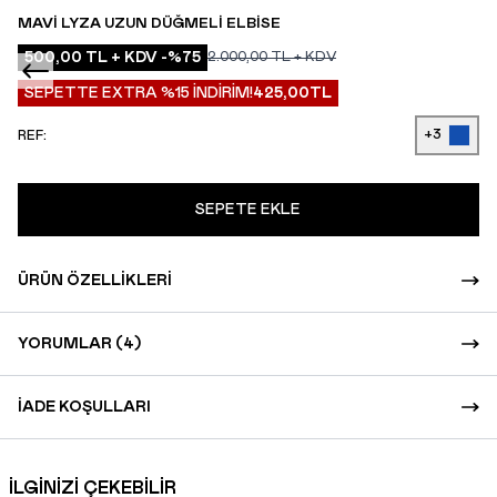
MAVI LYZA UZUN DÜĞMELI ELBISE
500,00
TL + KDV
-%
75
2.000,00
TL + KDV
SEPETTE EXTRA %15 İNDİRİM!
425,00
TL
+3
REF:
SEPETE EKLE
ÜRÜN ÖZELLIKLERI
YORUMLAR (4)
İADE KOŞULLARI
İLGİNİZİ ÇEKEBİLİR