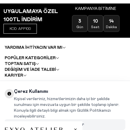
KAMPANYA BİTİMİNE
UYGULAMAYA ÖZEL
100TL İNDİRİM
3
10
14
Gün
Saat
Dakika
KOD: APP100
YARDIMA İHTİYACIN VAR MI
POPÜLER KATEGORİLER
TOPTAN SATIŞ
DEĞİŞİM VE İADE TALEBİ
KARIYER
Çerez Kullanımı
INSTAGRAM
|
FACEBOOK
|
WHATSAPP
|
TIKTOK
Kişisel verileriniz, hizmetlerimizin daha iyi bir şekilde
sunulması için mevzuata uygun bir şekilde toplanıp işlenir.
Konuyla ilgili detaylı bilgi almak için Gizlilik Politikamızı
inceleyebilirsiniz.
Çerezleri Özelleştir