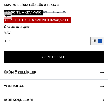
MAVI WILLIAM GÖZLÜK ATE3476
45,00
TL + KDV
-%
50
90,00
TL + KDV
SEPETTE EXTRA %15 İNDİRİM!
38,25
TL
Öne Çıkan Bilgiler
MAVİ
+5
REF:
SEPETE EKLE
ÜRÜN ÖZELLIKLERI
YORUMLAR
İADE KOŞULLARI