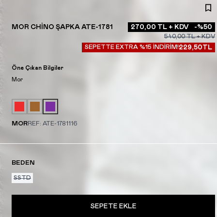
MOR CHINO ŞAPKA ATE-1781
270,00
TL + KDV
-%
50
540,00
TL + KDV
SEPETTE EXTRA %15 İNDİRİM!
229,50
TL
Öne Çıkan Bilgiler
Mor
MOR
REF:
ATE-1781116
BEDEN
SSTD
SEPETE EKLE