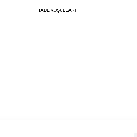
İADE KOŞULLARI
BEYAZ CAIDEN CROP HIRKA
BEYAZ BASIC MINI ELBISE
YENI
YENI
300,00
TL+KDV
-%
70
300,00
TL+KDV
-%
70