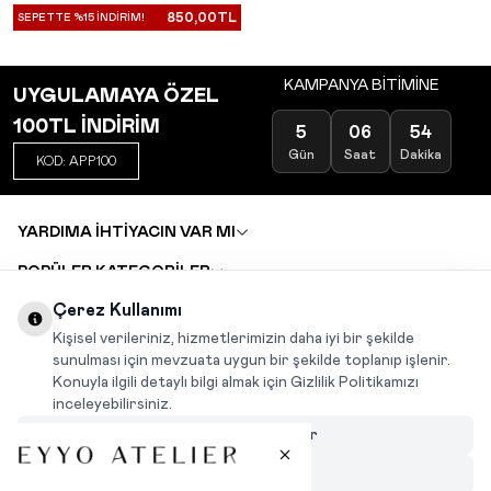
850,00
TL
SEPETTE %15 İNDİRİM!
KAMPANYA BİTİMİNE
UYGULAMAYA ÖZEL
100TL İNDİRİM
5
06
54
Gün
Saat
Dakika
KOD: APP100
YARDIMA İHTİYACIN VAR MI
POPÜLER KATEGORİLER
TOPTAN SATIŞ
Çerez Kullanımı
DEĞİŞİM VE İADE TALEBİ
KARIYER
Kişisel verileriniz, hizmetlerimizin daha iyi bir şekilde
sunulması için mevzuata uygun bir şekilde toplanıp işlenir.
Konuyla ilgili detaylı bilgi almak için Gizlilik Politikamızı
INSTAGRAM
|
FACEBOOK
|
WHATSAPP
|
TIKTOK
inceleyebilirsiniz.
Çerezleri Özelleştir
Hepsini Reddet