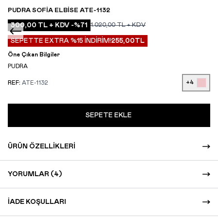
PUDRA SOFIA ELBISE ATE-1132
300,00
TL + KDV
-%
71
1.020,00
TL + KDV
SEPETTE EXTRA %15 İNDİRİM!
255,00
TL
Öne Çıkan Bilgiler
PUDRA
+4
REF:
ATE-1132
SEPETE EKLE
ÜRÜN ÖZELLIKLERI
YORUMLAR (4)
İADE KOŞULLARI