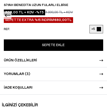
SIYAH BENEDITA UZUN FULARLI ELBISE
800,00
TL + KDV
-%
73
3.000,00
TL + KDV
SEPETTE EXTRA %15 İNDİRİM!
680,00
TL
+5
REF:
SEPETE EKLE
ÜRÜN ÖZELLIKLERI
YORUMLAR (3)
İADE KOŞULLARI
İLGİNİZİ ÇEKEBİLİR