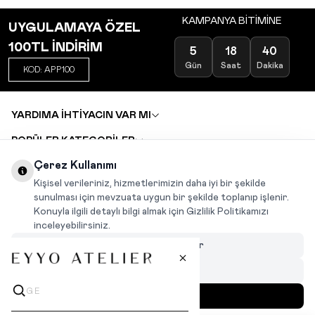
KAMPANYA BİTİMİNE
UYGULAMAYA ÖZEL
100TL İNDİRİM
5
18
40
Gün
Saat
Dakika
KOD: APP100
YARDIMA İHTİYACIN VAR MI
POPÜLER KATEGORİLER
TOPTAN SATIŞ
Çerez Kullanımı
DEĞİŞİM VE İADE TALEBİ
KARIYER
Kişisel verileriniz, hizmetlerimizin daha iyi bir şekilde
sunulması için mevzuata uygun bir şekilde toplanıp işlenir.
Konuyla ilgili detaylı bilgi almak için Gizlilik Politikamızı
INSTAGRAM
|
FACEBOOK
|
WHATSAPP
|
TIKTOK
inceleyebilirsiniz.
Çerezleri Özelleştir
Hepsini Reddet
Hepsini Kabul Et
MENÜ