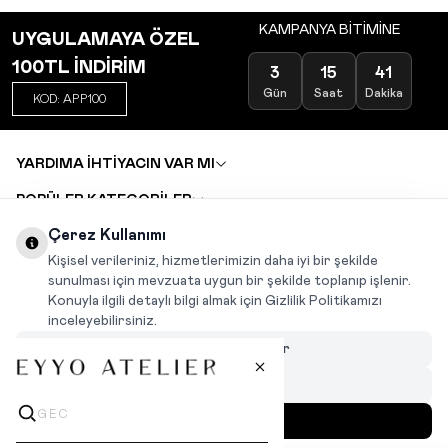
KAMPANYA BİTİMİNE
UYGULAMAYA ÖZEL
100TL İNDİRİM
3
15
41
Gün
Saat
Dakika
KOD: APP100
YARDIMA İHTİYACIN VAR MI
POPÜLER KATEGORİLER
TOPTAN SATIŞ
Çerez Kullanımı
DEĞİŞİM VE İADE TALEBİ
KARIYER
Kişisel verileriniz, hizmetlerimizin daha iyi bir şekilde
sunulması için mevzuata uygun bir şekilde toplanıp işlenir.
Konuyla ilgili detaylı bilgi almak için Gizlilik Politikamızı
INSTAGRAM
|
FACEBOOK
|
WHATSAPP
|
TIKTOK
inceleyebilirsiniz.
Çerezleri Özelleştir
Hepsini Reddet
Hepsini Kabul Et
MENÜ