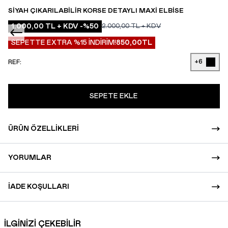
SIYAH ÇIKARILABILIR KORSE DETAYLI MAXI ELBISE
1.000,00
TL + KDV
-%
50
2.000,00
TL + KDV
SEPETTE EXTRA %15 İNDİRİM!
850,00
TL
+6
REF:
SEPETE EKLE
ÜRÜN ÖZELLIKLERI
YORUMLAR
İADE KOŞULLARI
İLGİNİZİ ÇEKEBİLİR