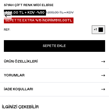
SIYAH ÇIFT RENK MIDI ELBISE
600,00
TL + KDV
-%
50
1.200,00
TL + KDV
SEPETTE EXTRA %15 İNDİRİM!
510,00
TL
+1
REF:
SEPETE EKLE
ÜRÜN ÖZELLIKLERI
YORUMLAR
İADE KOŞULLARI
İLGİNİZİ ÇEKEBİLİR