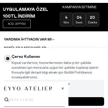
KAMPANYA BİTİMİNE
UYGULAMAYA ÖZEL
100TL İNDİRİM
4
04
20
Gün
Saat
Dakika
KOD: APP100
YARDIMA İHTİYACIN VAR MI
POPÜLER KATEGORİLER
TOPTAN SATIŞ
Çerez Kullanımı
DEĞİŞİM VE İADE TALEBİ
KARIYER
Kişisel verileriniz, hizmetlerimizin daha iyi bir şekilde
sunulması için mevzuata uygun bir şekilde toplanıp işlenir.
Konuyla ilgili detaylı bilgi almak için Gizlilik Politikamızı
INSTAGRAM
|
FACEBOOK
|
WHATSAPP
|
TIKTOK
inceleyebilirsiniz.
Çerezleri Özelleştir
Hepsini Reddet
Hepsini Kabul Et
MENÜ