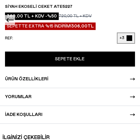
SIYAH EKOSELI CEKET ATE5227
360,00
TL + KDV
-%
50
720,00
TL + KDV
SEPETTE EXTRA %15 İNDİRİM!
306,00
TL
+3
REF:
SEPETE EKLE
ÜRÜN ÖZELLIKLERI
YORUMLAR
İADE KOŞULLARI
İLGİNİZİ ÇEKEBİLİR