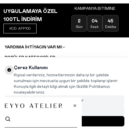
KAMPANYA BİTİMİNE
UYGULAMAYA ÖZEL
100TL İNDİRİM
2
04
45
Gün
Saat
Dakika
KOD: APP100
YARDIMA İHTİYACIN VAR MI
POPÜLER KATEGORİLER
TOPTAN SATIŞ
Çerez Kullanımı
DEĞİŞİM VE İADE TALEBİ
KARIYER
Kişisel verileriniz, hizmetlerimizin daha iyi bir şekilde
sunulması için mevzuata uygun bir şekilde toplanıp işlenir.
Konuyla ilgili detaylı bilgi almak için Gizlilik Politikamızı
INSTAGRAM
|
FACEBOOK
|
WHATSAPP
|
TIKTOK
inceleyebilirsiniz.
Çerezleri Özelleştir
Hepsini Reddet
Hepsini Kabul Et
MENÜ