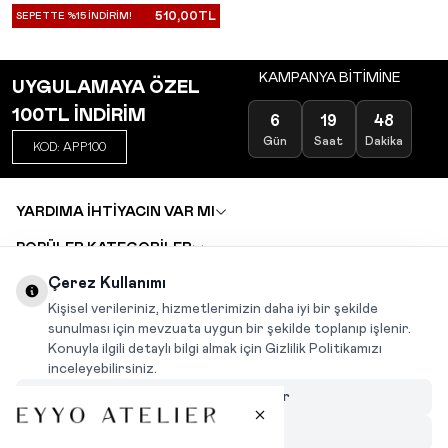
510,00
TL
SEPETTE %15 İNDİRİM!
KAMPANYA BİTİMİNE
UYGULAMAYA ÖZEL
100TL İNDİRİM
6
19
48
Gün
Saat
Dakika
KOD: APP100
YARDIMA İHTİYACIN VAR MI
POPÜLER KATEGORİLER
TOPTAN SATIŞ
Çerez Kullanımı
DEĞİŞİM VE İADE TALEBİ
KARIYER
Kişisel verileriniz, hizmetlerimizin daha iyi bir şekilde
sunulması için mevzuata uygun bir şekilde toplanıp işlenir.
Konuyla ilgili detaylı bilgi almak için Gizlilik Politikamızı
INSTAGRAM
|
FACEBOOK
|
WHATSAPP
|
TIKTOK
inceleyebilirsiniz.
Çerezleri Özelleştir
Hepsini Reddet