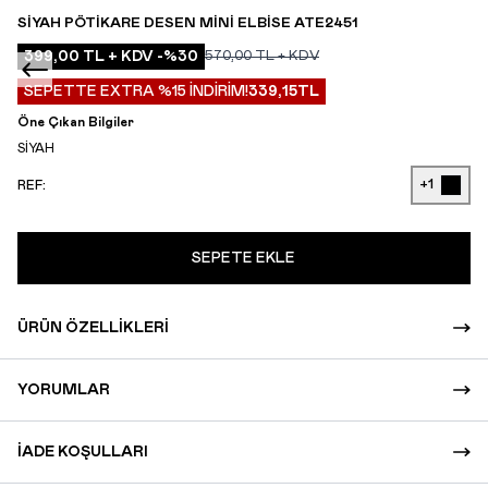
SIYAH PÖTIKARE DESEN MINI ELBISE ATE2451
399,00
TL + KDV
-%
30
570,00
TL + KDV
SEPETTE EXTRA %15 İNDİRİM!
339,15
TL
Öne Çıkan Bilgiler
SİYAH
+1
REF:
SEPETE EKLE
ÜRÜN ÖZELLIKLERI
YORUMLAR
İADE KOŞULLARI