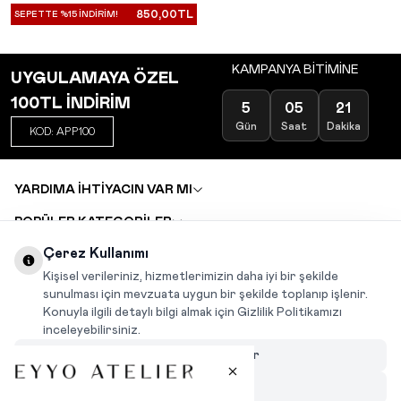
850,00
TL
SEPETTE %15 İNDİRİM!
KAMPANYA BİTİMİNE
UYGULAMAYA ÖZEL
100TL İNDİRİM
5
05
21
Gün
Saat
Dakika
KOD: APP100
YARDIMA İHTİYACIN VAR MI
POPÜLER KATEGORİLER
TOPTAN SATIŞ
Çerez Kullanımı
DEĞİŞİM VE İADE TALEBİ
KARIYER
Kişisel verileriniz, hizmetlerimizin daha iyi bir şekilde
sunulması için mevzuata uygun bir şekilde toplanıp işlenir.
Konuyla ilgili detaylı bilgi almak için Gizlilik Politikamızı
INSTAGRAM
|
FACEBOOK
|
WHATSAPP
|
TIKTOK
inceleyebilirsiniz.
Çerezleri Özelleştir
Hepsini Reddet