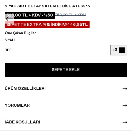
SIYAH SIRT DETAY SATEN ELBISE ATE6573
525,00
TL + KDV
-%
30
750,00
TL + KDV
SEPETTE EXTRA %15 İNDİRİM!
446,25
TL
Öne Çıkan Bilgiler
SİYAH
+3
REF:
SEPETE EKLE
ÜRÜN ÖZELLIKLERI
YORUMLAR
İADE KOŞULLARI