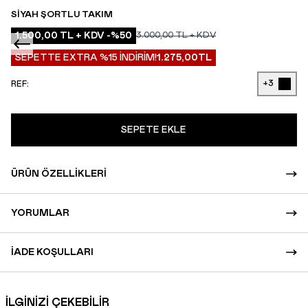
SIYAH ŞORTLU TAKIM
1.500,00
TL + KDV
-%
50
3.000,00
TL + KDV
SEPETTE EXTRA %15 İNDİRİM!
1.275,00
TL
+3
REF:
SEPETE EKLE
ÜRÜN ÖZELLIKLERI
YORUMLAR
İADE KOŞULLARI
İLGİNİZİ ÇEKEBİLİR