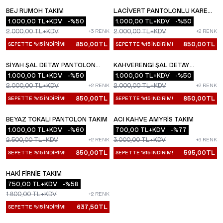
BEJ RUMOH TAKIM
LACIVERT PANTOLONLU KARE
YENI
YENI
1.000,00
TL+KDV
-%
50
YAKA TAKIM
1.000,00
TL+KDV
-%
50
2.000,00
TL+KDV
2.000,00
TL+KDV
+3 RENK
+2 RENK
850,00
TL
850,00
TL
SEPETTE %15 İNDİRİM!
SEPETTE %15 İNDİRİM!
SIYAH ŞAL DETAY PANTOLON
KAHVERENGI ŞAL DETAY
YENI
YENI
TAKIM
1.000,00
TL+KDV
-%
50
PANTOLON TAKIM
1.000,00
TL+KDV
-%
50
2.000,00
TL+KDV
2.000,00
TL+KDV
+2 RENK
+2 RENK
850,00
TL
850,00
TL
SEPETTE %15 İNDİRİM!
SEPETTE %15 İNDİRİM!
BEYAZ TOKALI PANTOLON TAKIM
ACI KAHVE AMYRIS TAKIM
YENI
YENI
1.000,00
TL+KDV
-%
60
700,00
TL+KDV
-%
77
2.500,00
TL+KDV
3.000,00
TL+KDV
+2 RENK
+3 RENK
850,00
TL
595,00
TL
SEPETTE %15 İNDİRİM!
SEPETTE %15 İNDİRİM!
HAKI FIRNIE TAKIM
YENI
750,00
TL+KDV
-%
58
1.800,00
TL+KDV
+2 RENK
637,50
TL
SEPETTE %15 İNDİRİM!