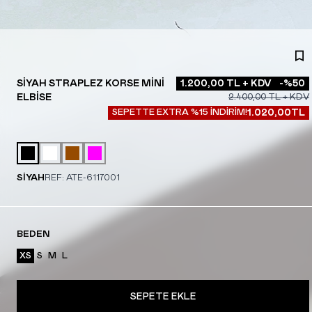
SIYAH STRAPLEZ KORSE MINI
1.200,00
TL + KDV
-%
50
ELBISE
2.400,00
TL + KDV
SEPETTE EXTRA %15 İNDİRİM!
1.020,00
TL
SİYAH
REF:
ATE-6117001
BEDEN
XS
S
M
L
SEPETE EKLE