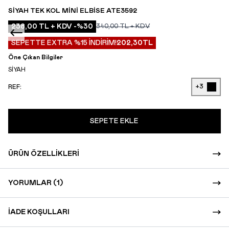
SIYAH TEK KOL MINI ELBISE ATE3592
238,00
TL + KDV
-%
30
340,00
TL + KDV
SEPETTE EXTRA %15 İNDİRİM!
202,30
TL
Öne Çıkan Bilgiler
SİYAH
+3
REF:
SEPETE EKLE
ÜRÜN ÖZELLIKLERI
YORUMLAR (1)
İADE KOŞULLARI