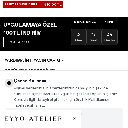
510,00
TL
SEPETTE %15 İNDİRİM!
KAMPANYA BİTİMİNE
UYGULAMAYA ÖZEL
100TL İNDİRİM
3
17
34
Gün
Saat
Dakika
KOD: APP100
YARDIMA İHTİYACIN VAR MI
POPÜLER KATEGORİLER
TOPTAN SATIŞ
Çerez Kullanımı
DEĞİŞİM VE İADE TALEBİ
KARIYER
Kişisel verileriniz, hizmetlerimizin daha iyi bir şekilde
sunulması için mevzuata uygun bir şekilde toplanıp işlenir.
Konuyla ilgili detaylı bilgi almak için Gizlilik Politikamızı
INSTAGRAM
|
FACEBOOK
|
WHATSAPP
|
TIKTOK
inceleyebilirsiniz.
Çerezleri Özelleştir
Hepsini Reddet