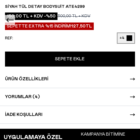
SIYAH TÜL DETAY BODYSUIT ATE4299
150,00
TL + KDV
-%
50
300,00
TL + KDV
SEPETTE EXTRA %15 İNDİRİM!
127,50
TL
+4
REF:
SEPETE EKLE
ÜRÜN ÖZELLIKLERI
YORUMLAR (4)
İADE KOŞULLARI
KAMPANYA BİTİMİNE
UYGULAMAYA ÖZEL