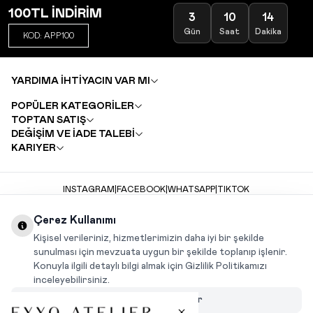
100TL İNDİRİM
3
10
14
Gün
Saat
Dakika
KOD: APP100
YARDIMA İHTİYACIN VAR MI
POPÜLER KATEGORİLER
TOPTAN SATIŞ
DEĞİŞİM VE İADE TALEBİ
KARIYER
INSTAGRAM
|
FACEBOOK
|
WHATSAPP
|
TIKTOK
Çerez Kullanımı
Kişisel verileriniz, hizmetlerimizin daha iyi bir şekilde
sunulması için mevzuata uygun bir şekilde toplanıp işlenir.
Konuyla ilgili detaylı bilgi almak için Gizlilik Politikamızı
inceleyebilirsiniz.
Çerezleri Özelleştir