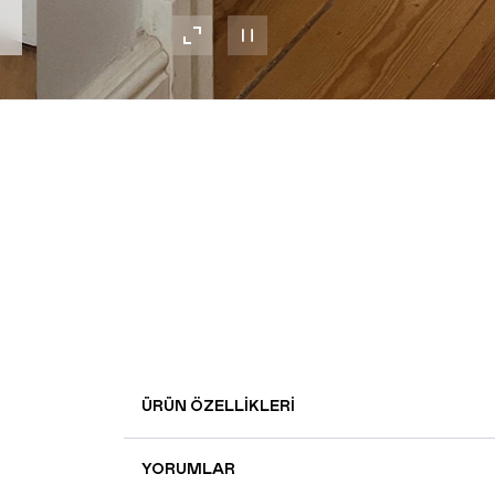
ÜRÜN ÖZELLIKLERI
YORUMLAR