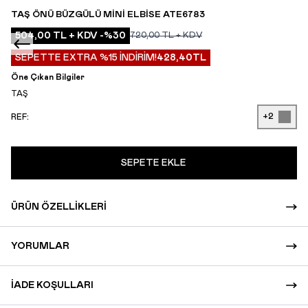
TAŞ ÖNÜ BÜZGÜLÜ MINI ELBISE ATE6783
504,00
TL + KDV
-%
30
720,00
TL + KDV
SEPETTE EXTRA %15 İNDİRİM!
428,40
TL
Öne Çıkan Bilgiler
TAŞ
+2
REF:
SEPETE EKLE
ÜRÜN ÖZELLIKLERI
YORUMLAR
İADE KOŞULLARI