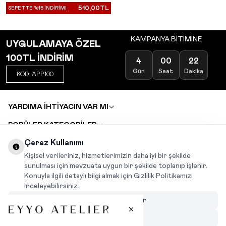
510,00
TL
SEPETTE %15 İNDİRİM!
KAMPANYA BİTİMİNE
UYGULAMAYA ÖZEL
100TL İNDİRİM
4
00
22
Gün
Saat
Dakika
KOD: APP100
YARDIMA İHTİYACIN VAR MI
POPÜLER KATEGORİLER
TOPTAN SATIŞ
Çerez Kullanımı
DEĞİŞİM VE İADE TALEBİ
KARIYER
Kişisel verileriniz, hizmetlerimizin daha iyi bir şekilde
sunulması için mevzuata uygun bir şekilde toplanıp işlenir.
Konuyla ilgili detaylı bilgi almak için Gizlilik Politikamızı
INSTAGRAM
|
FACEBOOK
|
WHATSAPP
|
TIKTOK
inceleyebilirsiniz.
Çerezleri Özelleştir
Hepsini Reddet