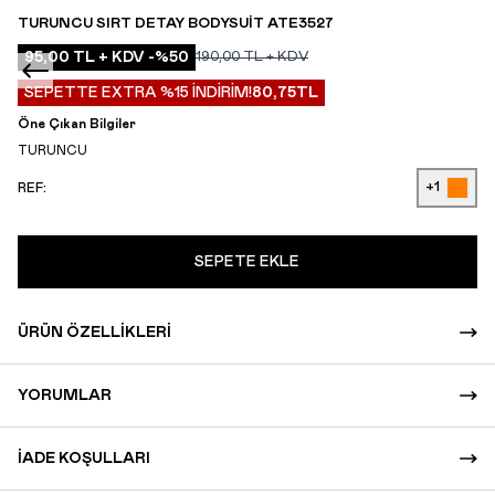
TURUNCU SIRT DETAY BODYSUIT ATE3527
95,00
TL + KDV
-%
50
190,00
TL + KDV
SEPETTE EXTRA %15 İNDİRİM!
80,75
TL
Öne Çıkan Bilgiler
TURUNCU
+1
REF:
SEPETE EKLE
ÜRÜN ÖZELLIKLERI
YORUMLAR
İADE KOŞULLARI