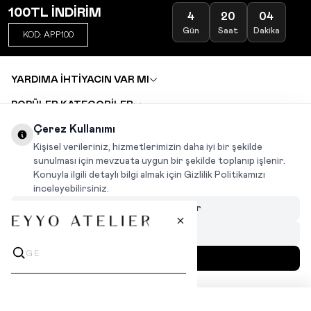
100TL İNDİRİM
4
20
04
Gün
Saat
Dakika
KOD: APP100
YARDIMA İHTİYACIN VAR MI
POPÜLER KATEGORİLER
TOPTAN SATIŞ
Çerez Kullanımı
DEĞİŞİM VE İADE TALEBİ
KARIYER
Kişisel verileriniz, hizmetlerimizin daha iyi bir şekilde
sunulması için mevzuata uygun bir şekilde toplanıp işlenir.
Konuyla ilgili detaylı bilgi almak için Gizlilik Politikamızı
INSTAGRAM
|
FACEBOOK
|
WHATSAPP
|
TIKTOK
inceleyebilirsiniz.
Çerezleri Özelleştir
Hepsini Reddet
Hepsini Kabul Et
MENÜ
İLGİNİZİ ÇEKEBİLİR
T
-Soft
|
Premium