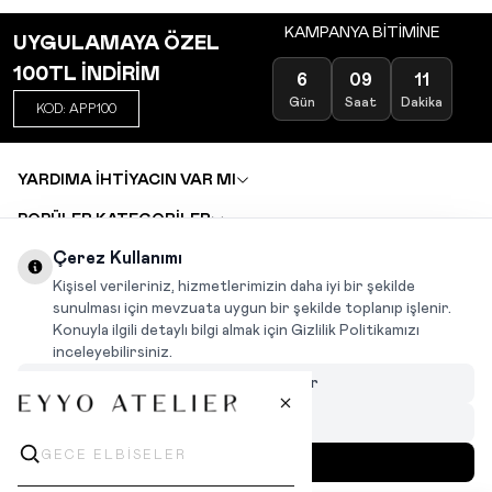
KAMPANYA BİTİMİNE
UYGULAMAYA ÖZEL
100TL İNDİRİM
6
09
11
Gün
Saat
Dakika
KOD: APP100
YARDIMA İHTİYACIN VAR MI
POPÜLER KATEGORİLER
TOPTAN SATIŞ
Çerez Kullanımı
DEĞİŞİM VE İADE TALEBİ
KARIYER
Kişisel verileriniz, hizmetlerimizin daha iyi bir şekilde
sunulması için mevzuata uygun bir şekilde toplanıp işlenir.
Konuyla ilgili detaylı bilgi almak için Gizlilik Politikamızı
INSTAGRAM
|
FACEBOOK
|
WHATSAPP
|
TIKTOK
inceleyebilirsiniz.
Çerezleri Özelleştir
Hepsini Reddet
Hepsini Kabul Et
MENÜ