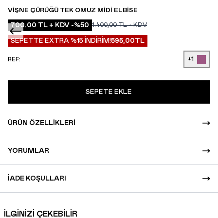
VIŞNE ÇÜRÜĞÜ TEK OMUZ MIDI ELBISE
700,00
TL + KDV
-%
50
1.400,00
TL + KDV
SEPETTE EXTRA %15 İNDİRİM!
595,00
TL
+1
REF:
SEPETE EKLE
ÜRÜN ÖZELLIKLERI
YORUMLAR
İADE KOŞULLARI
İLGİNİZİ ÇEKEBİLİR