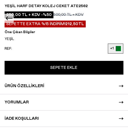
YEŞIL HARF DETAY KOLEJ CEKET ATE2562
250,00
TL + KDV
-%
50
500,00
TL + KDV
SEPETTE EXTRA %15 İNDİRİM!
212,50
TL
Öne Çıkan Bilgiler
YEŞİL
+1
REF:
SEPETE EKLE
ÜRÜN ÖZELLIKLERI
YORUMLAR
İADE KOŞULLARI