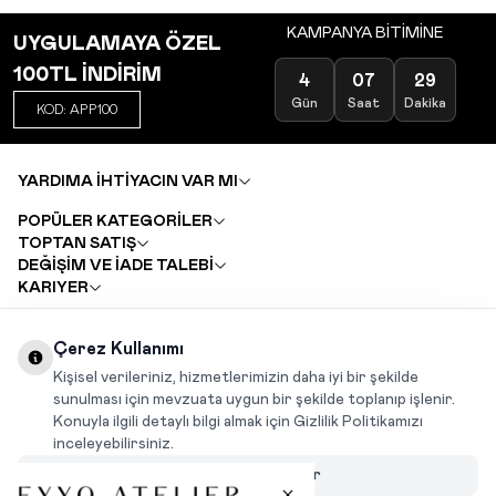
KAMPANYA BİTİMİNE
UYGULAMAYA ÖZEL
100TL İNDİRİM
4
07
29
Gün
Saat
Dakika
KOD: APP100
YARDIMA İHTİYACIN VAR MI
POPÜLER KATEGORİLER
TOPTAN SATIŞ
DEĞİŞİM VE İADE TALEBİ
KARIYER
Çerez Kullanımı
INSTAGRAM
|
FACEBOOK
|
WHATSAPP
|
TIKTOK
Kişisel verileriniz, hizmetlerimizin daha iyi bir şekilde
sunulması için mevzuata uygun bir şekilde toplanıp işlenir.
Konuyla ilgili detaylı bilgi almak için Gizlilik Politikamızı
inceleyebilirsiniz.
Çerezleri Özelleştir