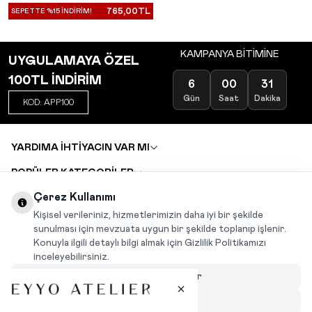
765,00
TL
SEPETTE %15 İNDİRİM!
KAMPANYA BİTİMİNE
UYGULAMAYA ÖZEL
100TL İNDİRİM
6
00
31
Gün
Saat
Dakika
KOD: APP100
YARDIMA İHTİYACIN VAR MI
POPÜLER KATEGORİLER
TOPTAN SATIŞ
Çerez Kullanımı
DEĞİŞİM VE İADE TALEBİ
KARIYER
Kişisel verileriniz, hizmetlerimizin daha iyi bir şekilde
sunulması için mevzuata uygun bir şekilde toplanıp işlenir.
Konuyla ilgili detaylı bilgi almak için Gizlilik Politikamızı
INSTAGRAM
|
FACEBOOK
|
WHATSAPP
|
TIKTOK
inceleyebilirsiniz.
Çerezleri Özelleştir
Hepsini Reddet