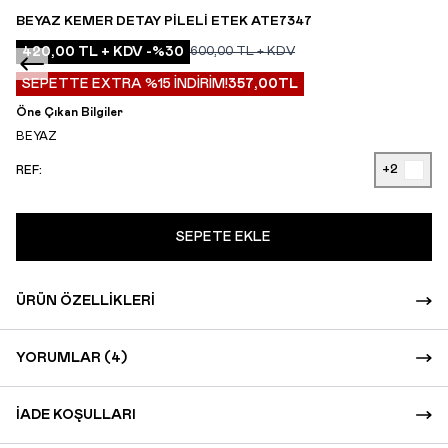
BEYAZ KEMER DETAY PILELI ETEK ATE7347
420,00
TL + KDV
-%
30
600,00
TL + KDV
SEPETTE EXTRA %15 İNDİRİM!
357,00
TL
Öne Çıkan Bilgiler
BEYAZ
+2
REF:
SEPETE EKLE
ÜRÜN ÖZELLIKLERI
YORUMLAR (4)
İADE KOŞULLARI