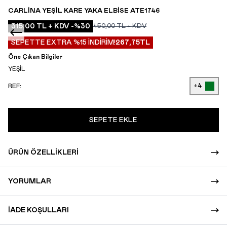
CARLINA YEŞIL KARE YAKA ELBISE ATE1746
315,00
TL + KDV
-%
30
450,00
TL + KDV
SEPETTE EXTRA %15 İNDİRİM!
267,75
TL
Öne Çıkan Bilgiler
YEŞİL
+4
REF:
SEPETE EKLE
ÜRÜN ÖZELLIKLERI
YORUMLAR
İADE KOŞULLARI