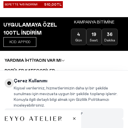
510,00
TL
SEPETTE %15 İNDİRİM!
KAMPANYA BİTİMİNE
UYGULAMAYA ÖZEL
100TL İNDİRİM
4
19
36
Gün
Saat
Dakika
KOD: APP100
YARDIMA İHTİYACIN VAR MI
POPÜLER KATEGORİLER
TOPTAN SATIŞ
Çerez Kullanımı
DEĞİŞİM VE İADE TALEBİ
KARIYER
Kişisel verileriniz, hizmetlerimizin daha iyi bir şekilde
sunulması için mevzuata uygun bir şekilde toplanıp işlenir.
Konuyla ilgili detaylı bilgi almak için Gizlilik Politikamızı
INSTAGRAM
|
FACEBOOK
|
WHATSAPP
|
TIKTOK
inceleyebilirsiniz.
Çerezleri Özelleştir
Hepsini Reddet