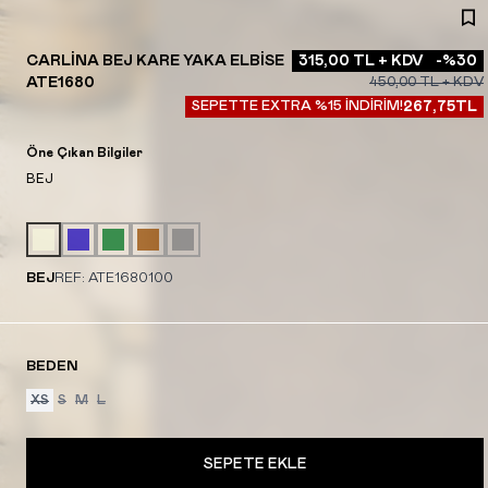
CARLINA BEJ KARE YAKA ELBISE
315,00
TL + KDV
-%
30
ATE1680
450,00
TL + KDV
SEPETTE EXTRA %15 İNDİRİM!
267,75
TL
Öne Çıkan Bilgiler
BEJ
BEJ
REF:
ATE1680100
BEDEN
XS
S
M
L
SEPETE EKLE