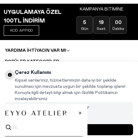
KAMPANYA BİTİMİNE
UYGULAMAYA ÖZEL
100TL İNDİRİM
5
19
00
Gün
Saat
Dakika
KOD: APP100
YARDIMA İHTİYACIN VAR MI
POPÜLER KATEGORİLER
TOPTAN SATIŞ
Çerez Kullanımı
DEĞİŞİM VE İADE TALEBİ
KARIYER
Kişisel verileriniz, hizmetlerimizin daha iyi bir şekilde
sunulması için mevzuata uygun bir şekilde toplanıp işlenir.
Konuyla ilgili detaylı bilgi almak için Gizlilik Politikamızı
INSTAGRAM
|
FACEBOOK
|
WHATSAPP
|
TIKTOK
inceleyebilirsiniz.
Çerezleri Özelleştir
Hepsini Reddet
Hepsini Kabul Et
MENÜ