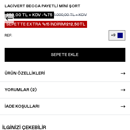
LACIVERT BECCA PAYETLI MINI ŞORT
250,00
TL + KDV
-%
75
1.000,00
TL + KDV
SEPETTE EXTRA %15 İNDİRİM!
212,50
TL
+9
REF:
SEPETE EKLE
ÜRÜN ÖZELLIKLERI
YORUMLAR (2)
İADE KOŞULLARI
İLGİNİZİ ÇEKEBİLİR