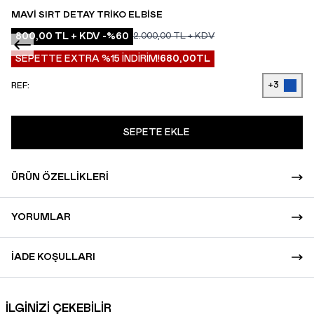
MAVI SIRT DETAY TRIKO ELBISE
800,00
TL + KDV
-%
60
2.000,00
TL + KDV
SEPETTE EXTRA %15 İNDİRİM!
680,00
TL
+3
REF:
SEPETE EKLE
ÜRÜN ÖZELLIKLERI
YORUMLAR
İADE KOŞULLARI
İLGİNİZİ ÇEKEBİLİR