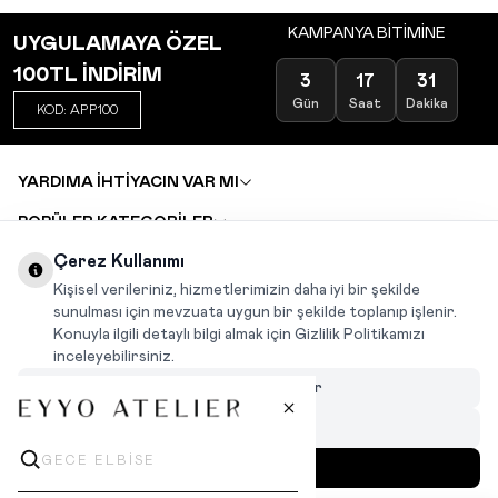
KAMPANYA BİTİMİNE
UYGULAMAYA ÖZEL
100TL İNDİRİM
3
17
31
Gün
Saat
Dakika
KOD: APP100
YARDIMA İHTİYACIN VAR MI
POPÜLER KATEGORİLER
TOPTAN SATIŞ
Çerez Kullanımı
DEĞİŞİM VE İADE TALEBİ
KARIYER
Kişisel verileriniz, hizmetlerimizin daha iyi bir şekilde
sunulması için mevzuata uygun bir şekilde toplanıp işlenir.
Konuyla ilgili detaylı bilgi almak için Gizlilik Politikamızı
INSTAGRAM
|
FACEBOOK
|
WHATSAPP
|
TIKTOK
inceleyebilirsiniz.
Çerezleri Özelleştir
Hepsini Reddet
Hepsini Kabul Et
MENÜ