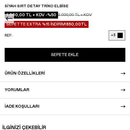
SIYAH SIRT DETAY TRIKO ELBISE
1.000,00
TL + KDV
-%
50
2.000,00
TL + KDV
SEPETTE EXTRA %15 İNDİRİM!
850,00
TL
+3
REF:
SEPETE EKLE
ÜRÜN ÖZELLIKLERI
YORUMLAR
İADE KOŞULLARI
İLGİNİZİ ÇEKEBİLİR