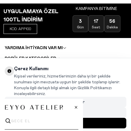
KAMPANYA BİTİMİNE
UYGULAMAYA ÖZEL
100TL İNDİRİM
3
17
56
Gün
Saat
Dakika
KOD: APP100
YARDIMA İHTİYACIN VAR MI
POPÜLER KATEGORİLER
TOPTAN SATIŞ
Çerez Kullanımı
DEĞİŞİM VE İADE TALEBİ
KARIYER
Kişisel verileriniz, hizmetlerimizin daha iyi bir şekilde
sunulması için mevzuata uygun bir şekilde toplanıp işlenir.
Konuyla ilgili detaylı bilgi almak için Gizlilik Politikamızı
INSTAGRAM
|
FACEBOOK
|
WHATSAPP
|
TIKTOK
inceleyebilirsiniz.
Çerezleri Özelleştir
Hepsini Reddet
Hepsini Kabul Et
MENÜ