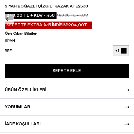
SIYAH BOĞAZLI ÇIZGILI KAZAK ATE2530
240,00
TL + KDV
-%
50
480,00
TL + KDV
SEPETTE EXTRA %15 İNDİRİM!
204,00
TL
Öne Çıkan Bilgiler
SİYAH
+1
REF:
SEPETE EKLE
ÜRÜN ÖZELLIKLERI
YORUMLAR
İADE KOŞULLARI