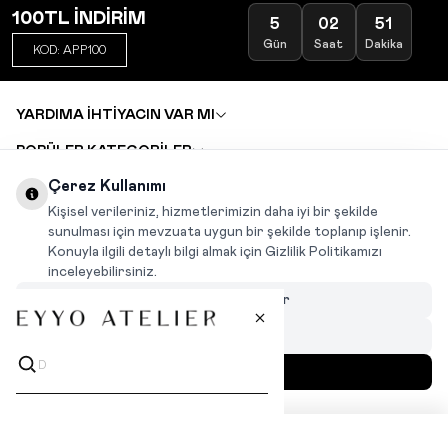
100TL İNDİRİM
5
02
51
Gün
Saat
Dakika
KOD: APP100
YARDIMA İHTİYACIN VAR MI
POPÜLER KATEGORİLER
TOPTAN SATIŞ
Çerez Kullanımı
DEĞİŞİM VE İADE TALEBİ
KARIYER
Kişisel verileriniz, hizmetlerimizin daha iyi bir şekilde
sunulması için mevzuata uygun bir şekilde toplanıp işlenir.
Konuyla ilgili detaylı bilgi almak için Gizlilik Politikamızı
INSTAGRAM
|
FACEBOOK
|
WHATSAPP
|
TIKTOK
inceleyebilirsiniz.
Çerezleri Özelleştir
Hepsini Reddet
Hepsini Kabul Et
MENÜ
İLGİNİZİ ÇEKEBİLİR
T
-Soft
|
Premium