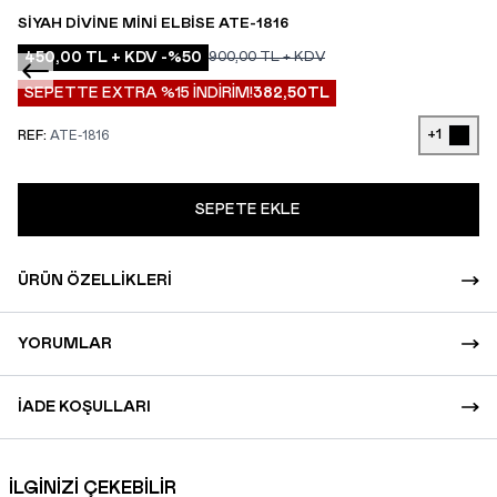
SIYAH DIVINE MINI ELBISE ATE-1816
450,00
TL + KDV
-%
50
900,00
TL + KDV
SEPETTE EXTRA %15 İNDİRİM!
382,50
TL
+1
REF:
ATE-1816
SEPETE EKLE
ÜRÜN ÖZELLIKLERI
YORUMLAR
İADE KOŞULLARI
İLGİNİZİ ÇEKEBİLİR