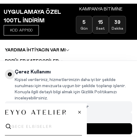
KAMPANYA BİTİMİNE
UYGULAMAYA ÖZEL
100TL İNDİRİM
5
15
39
Gün
Saat
Dakika
KOD: APP100
YARDIMA İHTİYACIN VAR MI
POPÜLER KATEGORİLER
TOPTAN SATIŞ
Çerez Kullanımı
DEĞİŞİM VE İADE TALEBİ
KARIYER
Kişisel verileriniz, hizmetlerimizin daha iyi bir şekilde
sunulması için mevzuata uygun bir şekilde toplanıp işlenir.
Konuyla ilgili detaylı bilgi almak için Gizlilik Politikamızı
INSTAGRAM
|
FACEBOOK
|
WHATSAPP
|
TIKTOK
inceleyebilirsiniz.
Çerezleri Özelleştir
Hepsini Reddet
Hepsini Kabul Et
MENÜ