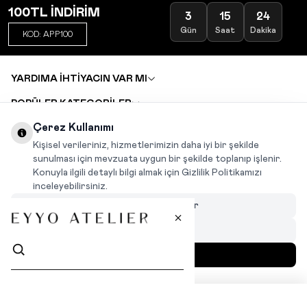
100TL İNDİRİM
3
15
24
Gün
Saat
Dakika
KOD: APP100
YARDIMA İHTİYACIN VAR MI
POPÜLER KATEGORİLER
TOPTAN SATIŞ
Çerez Kullanımı
DEĞİŞİM VE İADE TALEBİ
KARIYER
Kişisel verileriniz, hizmetlerimizin daha iyi bir şekilde
sunulması için mevzuata uygun bir şekilde toplanıp işlenir.
Konuyla ilgili detaylı bilgi almak için Gizlilik Politikamızı
INSTAGRAM
|
FACEBOOK
|
WHATSAPP
|
TIKTOK
inceleyebilirsiniz.
Çerezleri Özelleştir
Hepsini Reddet
Hepsini Kabul Et
MENÜ
İLGİNİZİ ÇEKEBİLİR
T
-Soft
|
Premium