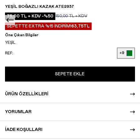
YEŞIL BOĞAZLI KAZAK ATE2937
75,00
TL + KDV
-%
50
150,00
TL + KDV
SEPETTE EXTRA %15 İNDİRİM!
63,75
TL
Öne Çıkan Bilgiler
YEŞİL
+9
REF:
SEPETE EKLE
ÜRÜN ÖZELLIKLERI
YORUMLAR
İADE KOŞULLARI