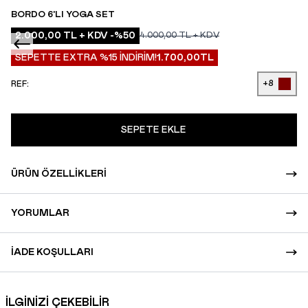
BORDO 6'LI YOGA SET
2.000,00
TL + KDV
-%
50
4.000,00
TL + KDV
SEPETTE EXTRA %15 İNDİRİM!
1.700,00
TL
+8
REF:
SEPETE EKLE
ÜRÜN ÖZELLIKLERI
YORUMLAR
İADE KOŞULLARI
İLGİNİZİ ÇEKEBİLİR