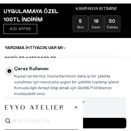
KAMPANYA BİTİMİNE
UYGULAMAYA ÖZEL
100TL İNDİRİM
5
19
50
Gün
Saat
Dakika
KOD: APP100
YARDIMA İHTİYACIN VAR MI
POPÜLER KATEGORİLER
TOPTAN SATIŞ
Çerez Kullanımı
DEĞİŞİM VE İADE TALEBİ
KARIYER
Kişisel verileriniz, hizmetlerimizin daha iyi bir şekilde
sunulması için mevzuata uygun bir şekilde toplanıp işlenir.
Konuyla ilgili detaylı bilgi almak için Gizlilik Politikamızı
INSTAGRAM
|
FACEBOOK
|
WHATSAPP
|
TIKTOK
inceleyebilirsiniz.
Çerezleri Özelleştir
Hepsini Reddet
Hepsini Kabul Et
MENÜ