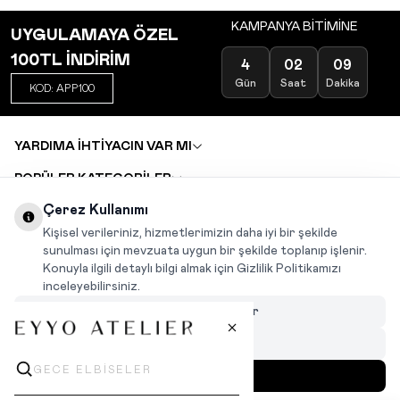
KAMPANYA BİTİMİNE
UYGULAMAYA ÖZEL
100TL İNDİRİM
4
02
09
Gün
Saat
Dakika
KOD: APP100
YARDIMA İHTİYACIN VAR MI
POPÜLER KATEGORİLER
TOPTAN SATIŞ
Çerez Kullanımı
DEĞİŞİM VE İADE TALEBİ
KARIYER
Kişisel verileriniz, hizmetlerimizin daha iyi bir şekilde
sunulması için mevzuata uygun bir şekilde toplanıp işlenir.
Konuyla ilgili detaylı bilgi almak için Gizlilik Politikamızı
INSTAGRAM
|
FACEBOOK
|
WHATSAPP
|
TIKTOK
inceleyebilirsiniz.
Çerezleri Özelleştir
Hepsini Reddet
Hepsini Kabul Et
MENÜ