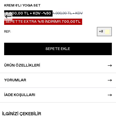
KREM 6'LI YOGA SET
2.000,00
TL + KDV
-%
50
4.000,00
TL + KDV
SEPETTE EXTRA %15 İNDİRİM!
1.700,00
TL
+8
REF:
SEPETE EKLE
ÜRÜN ÖZELLIKLERI
YORUMLAR
İADE KOŞULLARI
İLGİNİZİ ÇEKEBİLİR