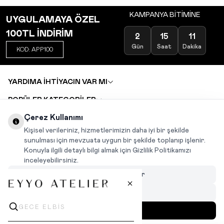
KAMPANYA BİTİMİNE
UYGULAMAYA ÖZEL
100TL İNDİRİM
2
15
11
Gün
Saat
Dakika
KOD: APP100
YARDIMA İHTİYACIN VAR MI
POPÜLER KATEGORİLER
TOPTAN SATIŞ
Çerez Kullanımı
DEĞİŞİM VE İADE TALEBİ
KARIYER
Kişisel verileriniz, hizmetlerimizin daha iyi bir şekilde
sunulması için mevzuata uygun bir şekilde toplanıp işlenir.
Konuyla ilgili detaylı bilgi almak için Gizlilik Politikamızı
INSTAGRAM
|
FACEBOOK
|
WHATSAPP
|
TIKTOK
inceleyebilirsiniz.
Çerezleri Özelleştir
Hepsini Reddet
Hepsini Kabul Et
MENÜ