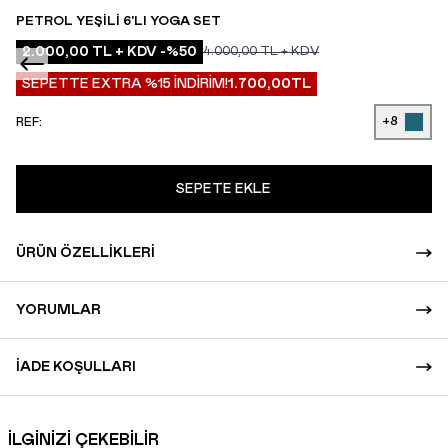
PETROL YEŞILI 6'LI YOGA SET
2.000,00
TL + KDV
-%
50
4.000,00
TL + KDV
SEPETTE EXTRA %15 İNDİRİM!
1.700,00
TL
+8
REF:
SEPETE EKLE
ÜRÜN ÖZELLIKLERI
YORUMLAR
İADE KOŞULLARI
İLGİNİZİ ÇEKEBİLİR