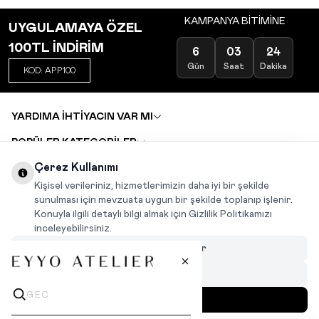
KAMPANYA BİTİMİNE
UYGULAMAYA ÖZEL
100TL İNDİRİM
6
03
24
Gün
Saat
Dakika
KOD: APP100
YARDIMA İHTİYACIN VAR MI
POPÜLER KATEGORİLER
TOPTAN SATIŞ
Çerez Kullanımı
DEĞİŞİM VE İADE TALEBİ
KARIYER
Kişisel verileriniz, hizmetlerimizin daha iyi bir şekilde
sunulması için mevzuata uygun bir şekilde toplanıp işlenir.
Konuyla ilgili detaylı bilgi almak için Gizlilik Politikamızı
INSTAGRAM
|
FACEBOOK
|
WHATSAPP
|
TIKTOK
inceleyebilirsiniz.
Çerezleri Özelleştir
Hepsini Reddet
Hepsini Kabul Et
MENÜ