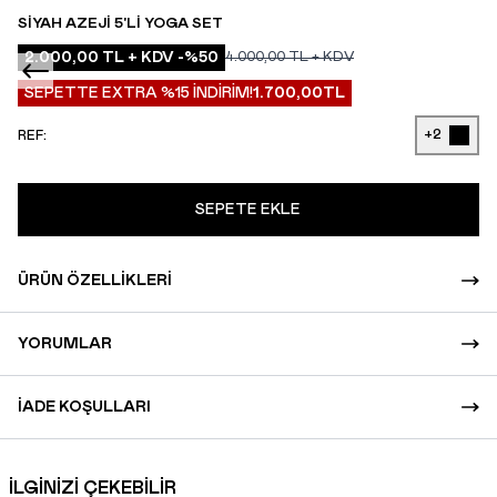
SIYAH AZEJI 5'LI YOGA SET
2.000,00
TL + KDV
-%
50
4.000,00
TL + KDV
SEPETTE EXTRA %15 İNDİRİM!
1.700,00
TL
+2
REF:
SEPETE EKLE
ÜRÜN ÖZELLIKLERI
YORUMLAR
İADE KOŞULLARI
İLGİNİZİ ÇEKEBİLİR